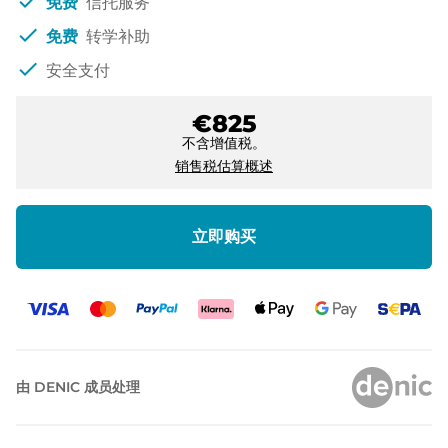
check
免费
信托服务
check
免费
转学补助
check
安全支付
€825
不含增值税。
销售税估算概述
立即购买
由 DENIC 成员处理