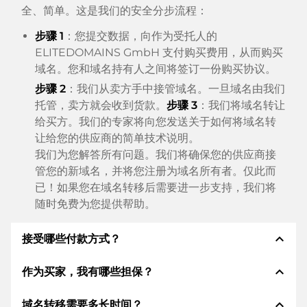
全、简单。这是我们的安全分步流程：
步骤 1
：您提交数据，向作为受托人的
ELITEDOMAINS GmbH 支付购买费用，从而购买
域名。您和域名持有人之间将签订一份购买协议。
步骤 2
：我们从卖方手中接管域名。一旦域名由我们
托管，卖方就会收到货款。
步骤 3
：我们将域名转让
给买方。我们的专家将向您发送关于如何将域名转
让给您的供应商的简单技术说明。
我们为您解答所有问题。我们将确保您的供应商接
管您的新域名，并将您注册为域名所有者。仅此而
已！如果您在域名转移后需要进一步支持，我们将
随时免费为您提供帮助。
expand_less
接受哪些付款方式？
expand_less
作为买家，我有哪些担保？
我们使用 SEPA 作为预付费，并使用 STRIPE 作为支
付服务提供商，以提供可用的支付方式，例如：信用
expand_less
域名转移需要多长时间？
卡、PayPal、Klarna、ApplePay、GooglePay、支
作为买方，我们始终向您保证以下证券。这就是我们的